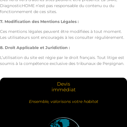
DiagnosticHOME n’est pas responsable du contenu ou du
fonctionnement de ces sites.
7. Modification des Mentions Légales :
Ces mentions légales peuvent être modifiées à tout moment.
Les utilisateurs sont encouragés à les consulter régulièrement.
8. Droit Applicable et Juridiction :
L’utilisation du site est régie par le droit français. Tout litige est
soumis à la compétence exclusive des tribunaux de Perpignan.
Devis
immédiat
Ensemble, valorisons votre habitat