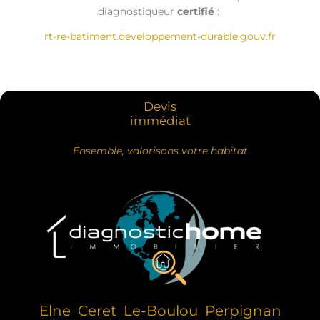
diagnostiqueur
certifié
:
rt-re-batiment.developpement-durable.gouv.fr
Devis
immédiat
Ensemble, valorisons votre habitat
Elne
Ceret
Le-Boulou
Perpignan