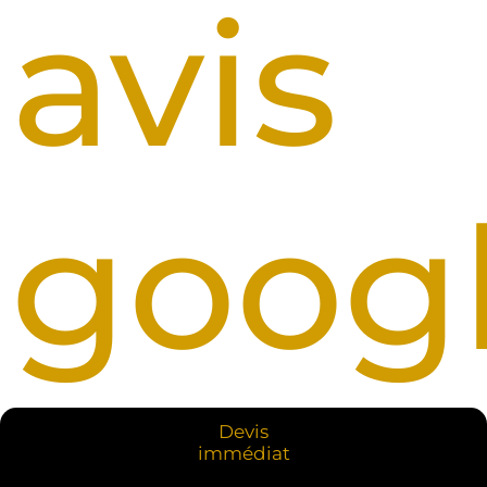
avis
goog
Devis
immédiat